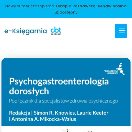
Nowy numer czasopisma
Terapia Poznawczo-Behawioralna
już dostępny.