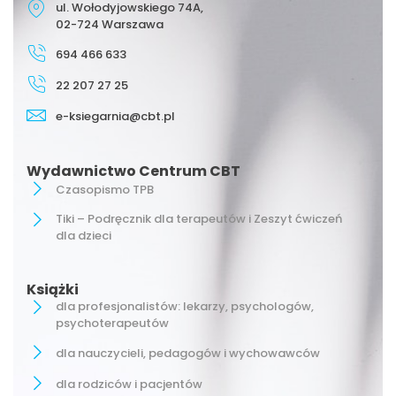
ul. Wołodyjowskiego 74A,
02-724 Warszawa
694 466 633
22 207 27 25
e-ksiegarnia@cbt.pl
Wydawnictwo Centrum CBT
Czasopismo TPB
Tiki – Podręcznik dla terapeutów i Zeszyt ćwiczeń
dla dzieci
Książki
dla profesjonalistów: lekarzy, psychologów,
psychoterapeutów
dla nauczycieli, pedagogów i wychowawców
dla rodziców i pacjentów