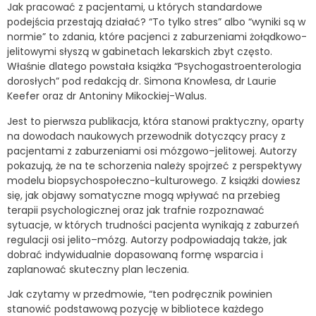
Jak pracować z pacjentami, u których standardowe
podejścia przestają działać? “To tylko stres” albo “wyniki są w
normie” to zdania, które pacjenci z zaburzeniami żołądkowo-
jelitowymi słyszą w gabinetach lekarskich zbyt często.
Właśnie dlatego powstała książka “Psychogastroenterologia
dorosłych” pod redakcją dr. Simona Knowlesa, dr Laurie
Keefer oraz dr Antoniny Mikockiej-Walus.
Jest to pierwsza publikacja, która stanowi praktyczny, oparty
na dowodach naukowych przewodnik dotyczący pracy z
pacjentami z zaburzeniami osi mózgowo–jelitowej. Autorzy
pokazują, że na te schorzenia należy spojrzeć z perspektywy
modelu biopsychospołeczno-kulturowego. Z książki dowiesz
się, jak objawy somatyczne mogą wpływać na przebieg
terapii psychologicznej oraz jak trafnie rozpoznawać
sytuacje, w których trudności pacjenta wynikają z zaburzeń
regulacji osi jelito–mózg. Autorzy podpowiadają także, jak
dobrać indywidualnie dopasowaną formę wsparcia i
zaplanować skuteczny plan leczenia.
Jak czytamy w przedmowie, “ten podręcznik powinien
stanowić podstawową pozycję w bibliotece każdego